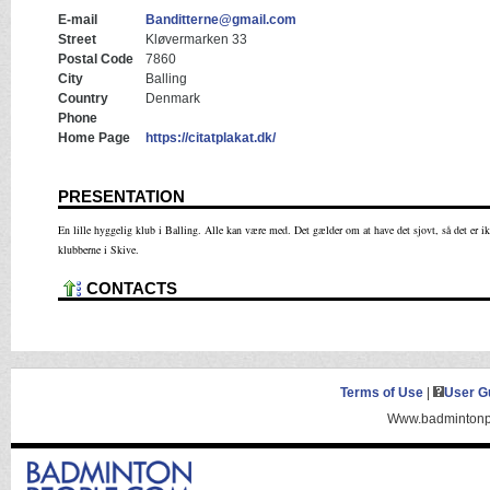
E-mail
Banditterne@gmail.com
Street
Kløvermarken 33
Postal Code
7860
City
Balling
Country
Denmark
Phone
Home Page
https://citatplakat.dk/
PRESENTATION
En lille hyggelig klub i Balling. Alle kan være med. Det gælder om at have det sjovt, så det er ik
klubberne i Skive.
CONTACTS
Terms of Use
|
User G
Www.badmintonpe